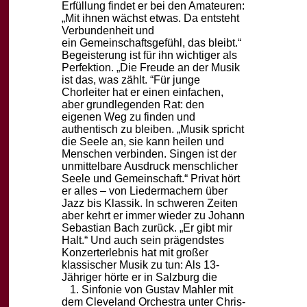
Erfüllung
findet er bei den Amateuren:
„Mit ihnen wächst etwas. Da entsteht
Verbundenheit und
ein
Gemeinschaftsgefühl, das bleibt.“
Begeisterung ist für ihn wichtiger als
Perfektion. „Die
Freude an der Musik
ist das, was zählt. “
Für junge
Chorleiter hat er einen einfachen,
aber grundlegenden Rat: den
eigenen Weg zu
finden und
authentisch zu bleiben. „Musik spricht
die Seele an, sie kann heilen und
Men
schen verbinden. Singen ist der
unmittelbare Ausdruck menschlicher
Seele und Gemein
schaft.“
Privat hört
er alles – von Liedermachern über
Jazz bis Klassik. In schweren Zeiten
aber
kehrt er immer wieder zu Johann
Sebastian Bach zurück. „Er gibt mir
Halt.“ Und auch sein
prägendstes
Konzerterlebnis hat mit großer
klassischer Musik zu tun: Als 13-
Jähriger hörte
er in Salzburg die
1. Sinfonie von Gustav Mahler mit
dem Cleveland Orchestra unter Chris-