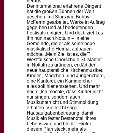
heraus.
Der international erfahrene Dirigent
hat die großen
Bühnen der Welt
gesehen, mit Stars wie Bobby
McFerrin gearbeitet, Werke in Auftrag
gege-
ben und auf bedeutenden
Festivals dirigiert. Und doch zieht es
ihn nun nach Nottuln – in
eine
Gemeinde, die er als seine neue
musikalische Heimat aufbauen
möchte. „Mein Ziel ist
es, die`"
Westfälische Chorschule St. Martin"
in Nottuln zu gründen, erklärt der
neue haupt
amtliche Kirchenmusiker.
Kinder-, Mädchen- und Jungenchöre,
eine Kantorei, ein Kam
merchor –
alles soll hier entstehen.
Und mehr
noch: „Ich möchte, dass Kinder nicht
nur singen, sondern auch
Musikunterricht
und Stimmbildung
erhalten. Vielleicht sogar
Hausaufgabenbetreuung, damit
Musik ein
fester Bestandteil ihres
Lebens wird und bleibt.“ Hinter
diesem Plan steckt mehr als