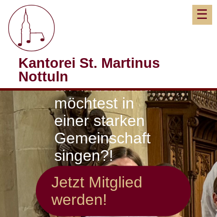
Kantorei St. Martinus
Du hast Spaß
Nottuln
an Musik und
möchtest in
einer starken
Gemeinschaft
singen?!
Jetzt Mitglied
werden!