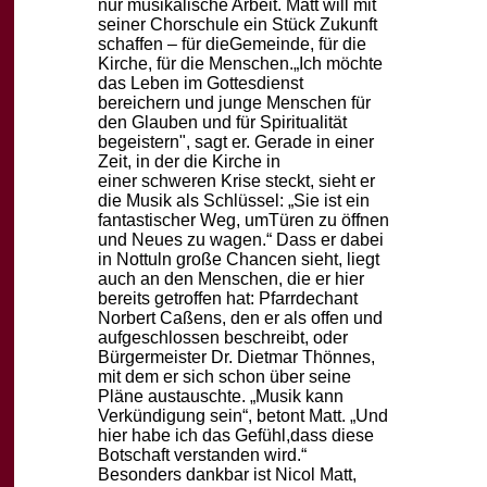
nur
musikalische Arbeit. Matt will mit
seiner Chorschule ein Stück Zukunft
schaffen – für die
Gemeinde, für die
Kirche, für die Menschen.
„Ich möchte
das Leben im Gottesdienst
bereichern und junge Menschen für
den Glauben
und für Spiritualität
begeistern", sagt er. Gerade in einer
Zeit, in der die Kirche in
einer
schweren Krise steckt, sieht er
die Musik als Schlüssel: „Sie ist ein
fantastischer Weg, um
Türen zu öffnen
und Neues zu wagen.“
Dass er dabei
in Nottuln große Chancen sieht, liegt
auch an den Menschen, die er hier
be
reits getroffen hat: Pfarrdechant
Norbert Caßens, den er als offen und
aufgeschlossen be
schreibt, oder
Bürgermeister Dr. Dietmar Thönnes,
mit dem er sich schon über seine
Pläne
austauschte. „Musik kann
Verkündigung sein“, betont Matt. „Und
hier habe ich das Gefühl,
dass diese
Botschaft verstanden wird.“
Besonders dankbar ist Nicol Matt,