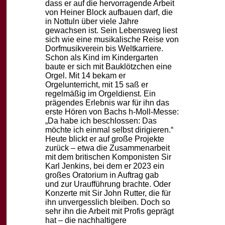
dass er auf die
hervorragende Arbeit
von Heiner Block aufbauen darf, die
in Nottuln über viele Jahre
ge
wachsen ist.
Sein Lebensweg liest
sich wie eine musikalische Reise von
Dorfmusikverein bis Weltkarrie
re.
Schon als Kind im Kindergarten
baute er sich mit Bauklötzchen eine
Orgel. Mit 14 be
kam er
Orgelunterricht, mit 15 saß er
regelmäßig im Orgeldienst. Ein
prägendes Erlebnis
war für ihn das
erste Hören von Bachs h-Moll-Messe:
„Da habe ich beschlossen: Das
möch
te ich einmal selbst dirigieren.“
Heute blickt er auf große Projekte
zurück – etwa die Zusammenarbeit
mit dem britischen
Komponisten Sir
Karl Jenkins, bei dem er 2023 ein
großes Oratorium in Auftrag gab
und
zur Uraufführung brachte. Oder
Konzerte mit Sir John Rutter, die für
ihn unvergesslich
bleiben. Doch so
sehr ihn die Arbeit mit Profis geprägt
hat – die nachhaltigere